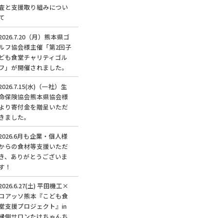
査と支援取り組みについ
て
2026.7.20（月）熊本県ゴ
ルフ協会様主催「第2回子
ども食堂チャリティゴル
フ」が開催されました。
2026.7.15(水)（一社）生
命保険協会熊本県協会様
より寄付金を贈呈いただ
きました。
2026.6月も企業・個人様
からの食材等支援いただ
き、ありがとうございま
す！
2026.6.27(土) 平田機工×
ロアッソ熊本『こども食
堂支援プロジェクト』in
縁側サロンたけちゃんち