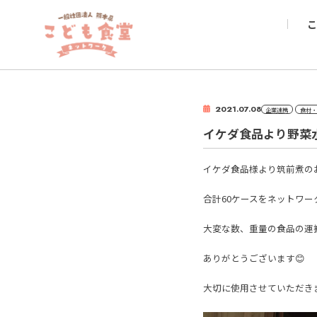
こ
2021.07.08
企業連携
食材・
イケダ食品より野菜
イケダ食品様より筑前煮の
合計60ケースをネットワ
大変な数、重量の食品の運搬
ありがとうございます😊
大切に使用させていただき