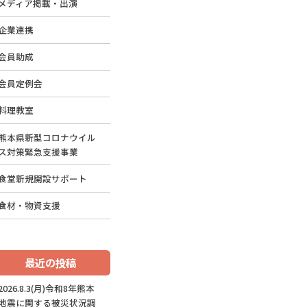
メディア掲載・出演
企業連携
会員助成
会員定例会
料理教室
熊本県新型コロナウイル
ス対策緊急支援事業
食堂新規開設サポート
食材・物資支援
最近の投稿
2026.8.3(月)令和8年熊本
地震に関する被災状況調