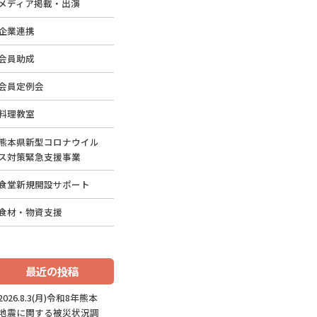
メディア掲載・出演
企業連携
会員助成
会員定例会
料理教室
熊本県新型コロナウイル
ス対策緊急支援事業
食堂新規開設サポート
食材・物資支援
最近の投稿
2026.8.3(月)令和8年熊本
地震に関する被災状況調