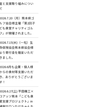
査と支援取り組みについ
て
2026.7.20（月）熊本県ゴ
ルフ協会様主催「第2回子
ども食堂チャリティゴル
フ」が開催されました。
2026.7.15(水)（一社）生
命保険協会熊本県協会様
より寄付金を贈呈いただ
きました。
2026.6月も企業・個人様
からの食材等支援いただ
き、ありがとうございま
す！
2026.6.27(土) 平田機工×
ロアッソ熊本『こども食
堂支援プロジェクト』in
縁側サロンたけちゃんち