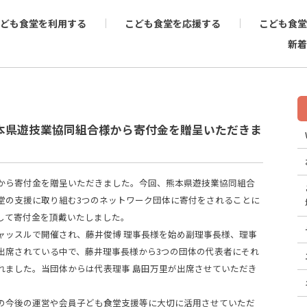
ども食堂を利用する
こども食堂を応援する
こども食堂
新着
（金）熊本県遊技業協同組合様から寄付金を贈呈いただきま
ら寄付金を贈呈いただきました。今回、熊本県遊技業協同組合
堂の支援に取り組む3つのネットワーク団体に寄付をされることに
して寄付金を頂戴いたしました。
ッスルで開催され、藤井俊博 理事長様を始め副理事長様、理事
出席されている中で、藤井理事長様から3つの団体の代表者にそれ
れました。当団体からは代表理事 島田万里が出席させていただき
今後の運営や会員子ども食堂支援等に大切に活用させていただ