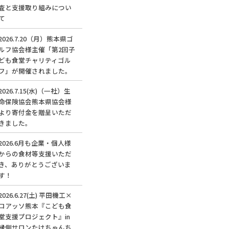
査と支援取り組みについ
て
2026.7.20（月）熊本県ゴ
ルフ協会様主催「第2回子
ども食堂チャリティゴル
フ」が開催されました。
2026.7.15(水)（一社）生
命保険協会熊本県協会様
より寄付金を贈呈いただ
きました。
2026.6月も企業・個人様
からの食材等支援いただ
き、ありがとうございま
す！
2026.6.27(土) 平田機工×
ロアッソ熊本『こども食
堂支援プロジェクト』in
縁側サロンたけちゃんち