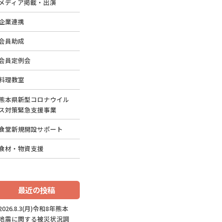
メディア掲載・出演
企業連携
会員助成
会員定例会
料理教室
熊本県新型コロナウイル
ス対策緊急支援事業
食堂新規開設サポート
食材・物資支援
最近の投稿
2026.8.3(月)令和8年熊本
地震に関する被災状況調