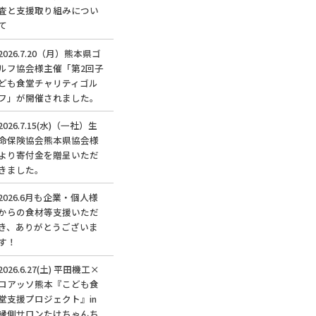
査と支援取り組みについ
て
2026.7.20（月）熊本県ゴ
ルフ協会様主催「第2回子
ども食堂チャリティゴル
フ」が開催されました。
2026.7.15(水)（一社）生
命保険協会熊本県協会様
より寄付金を贈呈いただ
きました。
2026.6月も企業・個人様
からの食材等支援いただ
き、ありがとうございま
す！
2026.6.27(土) 平田機工×
ロアッソ熊本『こども食
堂支援プロジェクト』in
縁側サロンたけちゃんち