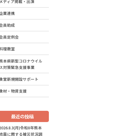
メディア掲載・出演
企業連携
会員助成
会員定例会
料理教室
熊本県新型コロナウイル
ス対策緊急支援事業
食堂新規開設サポート
食材・物資支援
最近の投稿
2026.8.3(月)令和8年熊本
地震に関する被災状況調