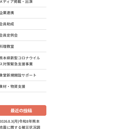
メディア掲載・出演
企業連携
会員助成
会員定例会
料理教室
熊本県新型コロナウイル
ス対策緊急支援事業
食堂新規開設サポート
食材・物資支援
最近の投稿
2026.8.3(月)令和8年熊本
地震に関する被災状況調