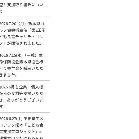
査と支援取り組みについ
て
2026.7.20（月）熊本県ゴ
ルフ協会様主催「第2回子
ども食堂チャリティゴル
フ」が開催されました。
2026.7.15(水)（一社）生
命保険協会熊本県協会様
より寄付金を贈呈いただ
きました。
2026.6月も企業・個人様
からの食材等支援いただ
き、ありがとうございま
す！
2026.6.27(土) 平田機工×
ロアッソ熊本『こども食
堂支援プロジェクト』in
縁側サロンたけちゃんち