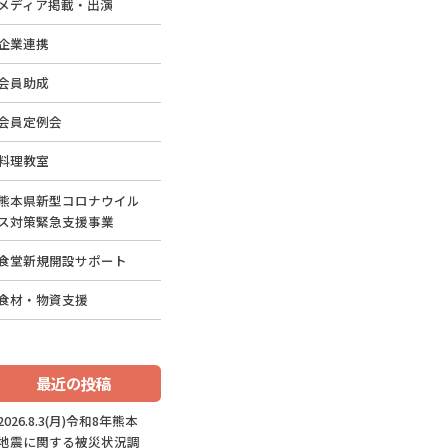
メディア掲載・出演
企業連携
会員助成
会員定例会
料理教室
熊本県新型コロナウイル
ス対策緊急支援事業
食堂新規開設サポート
食材・物資支援
最近の投稿
2026.8.3(月)令和8年熊本
地震に関する被災状況調