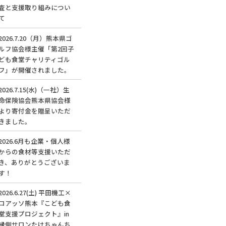
査と支援取り組みについ
て
2026.7.20（月）熊本県ゴ
ルフ協会様主催「第2回子
ども食堂チャリティゴル
フ」が開催されました。
2026.7.15(水)（一社）生
命保険協会熊本県協会様
より寄付金を贈呈いただ
きました。
2026.6月も企業・個人様
からの食材等支援いただ
き、ありがとうございま
す！
2026.6.27(土) 平田機工×
ロアッソ熊本『こども食
堂支援プロジェクト』in
縁側サロンたけちゃんち